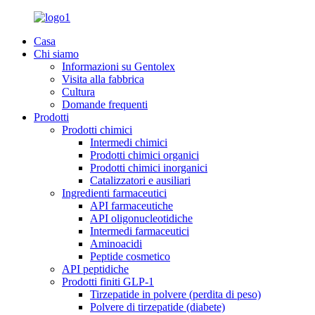
Casa
Chi siamo
Informazioni su Gentolex
Visita alla fabbrica
Cultura
Domande frequenti
Prodotti
Prodotti chimici
Intermedi chimici
Prodotti chimici organici
Prodotti chimici inorganici
Catalizzatori e ausiliari
Ingredienti farmaceutici
API farmaceutiche
API oligonucleotidiche
Intermedi farmaceutici
Aminoacidi
Peptide cosmetico
API peptidiche
Prodotti finiti GLP-1
Tirzepatide in polvere (perdita di peso)
Polvere di tirzepatide (diabete)