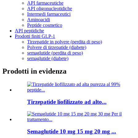
API farmaceutiche
API oligonucleotidiche
Intermedi farmaceutici
Aminoacidi
Peptide cosmetico
API peptidiche
Prodotti finiti GLP-1
Tirzepatide in polvere (perdita di peso)
Polvere di tirzepatide (diabete)
semaglutide (perdita di peso)
semaglutide (diabete)
Prodotti in evidenza
Tirzepatide liofilizzato ad alto...
Semaglutide 10 mg 15 mg 20 mg ...