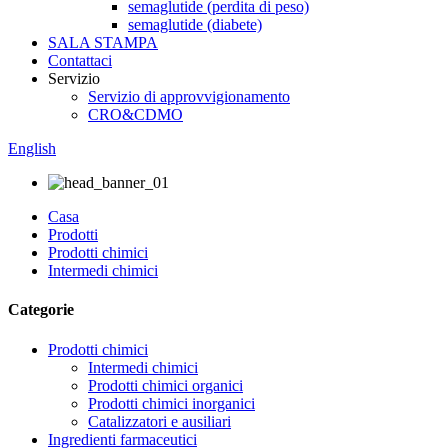
semaglutide (perdita di peso)
semaglutide (diabete)
SALA STAMPA
Contattaci
Servizio
Servizio di approvvigionamento
CRO&CDMO
English
Casa
Prodotti
Prodotti chimici
Intermedi chimici
Categorie
Prodotti chimici
Intermedi chimici
Prodotti chimici organici
Prodotti chimici inorganici
Catalizzatori e ausiliari
Ingredienti farmaceutici