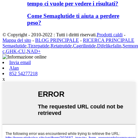
tempo ci vuole per vedere i risultati?
Come Semaglutide ti aiuta a perdere
peso?
© Copyright - 2010-2022 : Tutti i diritti riservati.
Prodotti caldi
-
Mappa del sito
-
BLOG PRINCIPALE
-
RICERCA PRINCIPALE
Semaglutide
,
Tirzepatide
,
Retatrutide
,
Cagrilintide
,
Difelikefalin
,
Sermore
c
,
GHK-CU
,
NAD+
Invia email
Alan
852 54277218
x