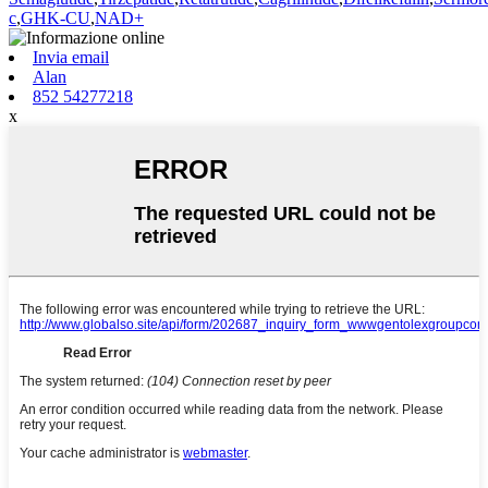
c
,
GHK-CU
,
NAD+
Invia email
Alan
852 54277218
x