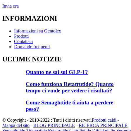
Invia ora
INFORMAZIONI
Informazioni su Gentolex
Prodotti
Contattaci
Domande frequenti
ULTIME NOTIZIE
Quanto ne sai sul GLP-1?
Come funziona Retatrutide? Quanto
tempo ci vuole per vedere i risultati?
Come Semaglutide ti aiuta a perdere
peso?
© Copyright - 2010-2022 : Tutti i diritti riservati.
Prodotti caldi
-
Mappa del sito
-
BLOG PRINCIPALE
-
RICERCA PRINCIPALE
Semaglutide
,
Tirzepatide
,
Retatrutide
,
Cagrilintide
,
Difelikefalin
,
Sermore