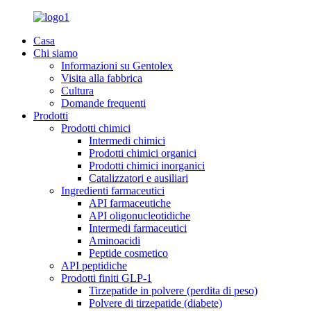
Casa
Chi siamo
Informazioni su Gentolex
Visita alla fabbrica
Cultura
Domande frequenti
Prodotti
Prodotti chimici
Intermedi chimici
Prodotti chimici organici
Prodotti chimici inorganici
Catalizzatori e ausiliari
Ingredienti farmaceutici
API farmaceutiche
API oligonucleotidiche
Intermedi farmaceutici
Aminoacidi
Peptide cosmetico
API peptidiche
Prodotti finiti GLP-1
Tirzepatide in polvere (perdita di peso)
Polvere di tirzepatide (diabete)