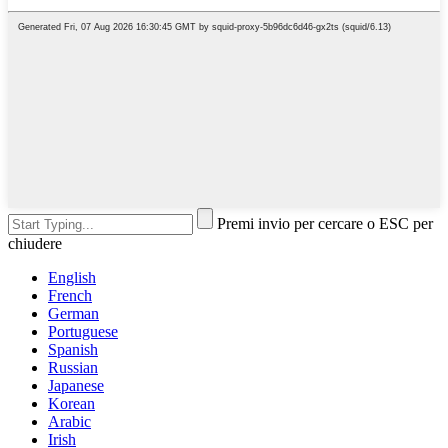
Premi invio per cercare o ESC per
chiudere
English
French
German
Portuguese
Spanish
Russian
Japanese
Korean
Arabic
Irish