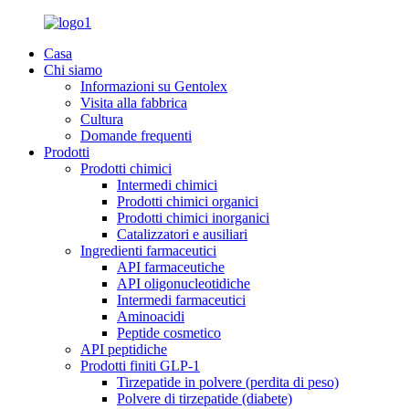
Casa
Chi siamo
Informazioni su Gentolex
Visita alla fabbrica
Cultura
Domande frequenti
Prodotti
Prodotti chimici
Intermedi chimici
Prodotti chimici organici
Prodotti chimici inorganici
Catalizzatori e ausiliari
Ingredienti farmaceutici
API farmaceutiche
API oligonucleotidiche
Intermedi farmaceutici
Aminoacidi
Peptide cosmetico
API peptidiche
Prodotti finiti GLP-1
Tirzepatide in polvere (perdita di peso)
Polvere di tirzepatide (diabete)