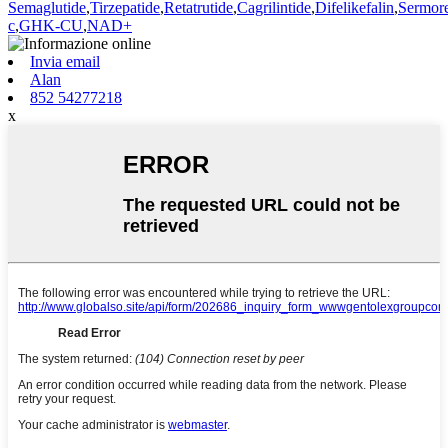
Semaglutide
,
Tirzepatide
,
Retatrutide
,
Cagrilintide
,
Difelikefalin
,
Sermore
c
,
GHK-CU
,
NAD+
Invia email
Alan
852 54277218
x