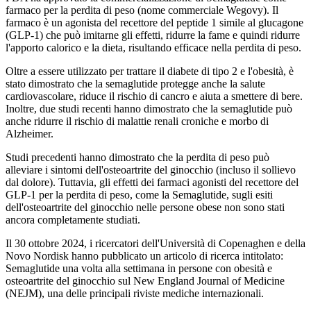
farmaco per la perdita di peso (nome commerciale Wegovy). Il
farmaco è un agonista del recettore del peptide 1 simile al glucagone
(GLP-1) che può imitarne gli effetti, ridurre la fame e quindi ridurre
l'apporto calorico e la dieta, risultando efficace nella perdita di peso.
Oltre a essere utilizzato per trattare il diabete di tipo 2 e l'obesità, è
stato dimostrato che la semaglutide protegge anche la salute
cardiovascolare, riduce il rischio di cancro e aiuta a smettere di bere.
Inoltre, due studi recenti hanno dimostrato che la semaglutide può
anche ridurre il rischio di malattie renali croniche e morbo di
Alzheimer.
Studi precedenti hanno dimostrato che la perdita di peso può
alleviare i sintomi dell'osteoartrite del ginocchio (incluso il sollievo
dal dolore). Tuttavia, gli effetti dei farmaci agonisti del recettore del
GLP-1 per la perdita di peso, come la Semaglutide, sugli esiti
dell'osteoartrite del ginocchio nelle persone obese non sono stati
ancora completamente studiati.
Il 30 ottobre 2024, i ricercatori dell'Università di Copenaghen e della
Novo Nordisk hanno pubblicato un articolo di ricerca intitolato:
Semaglutide una volta alla settimana in persone con obesità e
osteoartrite del ginocchio sul New England Journal of Medicine
(NEJM), una delle principali riviste mediche internazionali.